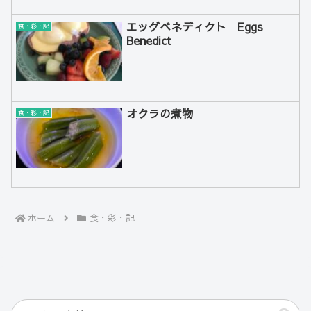
エッグベネディクト Eggs
食・彩・記
Benedict
オクラの煮物
食・彩・記
ホーム
食・彩・記