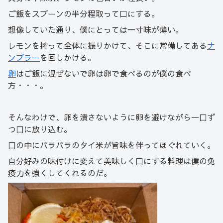
ご飯をスプーンの半分程取って口にする。
想像していた通り、僕にとっては一寸味が薄い。
レモンを搾って全体に振りかけて、そこに常備してある
ナ
ンプラー
を回しかける。
卵
はご飯に混ぜないで卵は卵で食べるのが僕の食べ
方・・・。
そんなわけで、卵を潰さないように卵を避けながら一口ず
つ口に放り込む。
口の中にパラパラのタイ米が旨味を伴ってほぐれていく。
自分好みの味付けに変えて美味しく口にする料理は僕の免
疫力を強くしてくれるのだ。