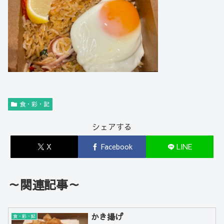
食・彩・記
シェアする
X
Facebook
LINE
～関連記事～
かき揚げ
食・彩・記