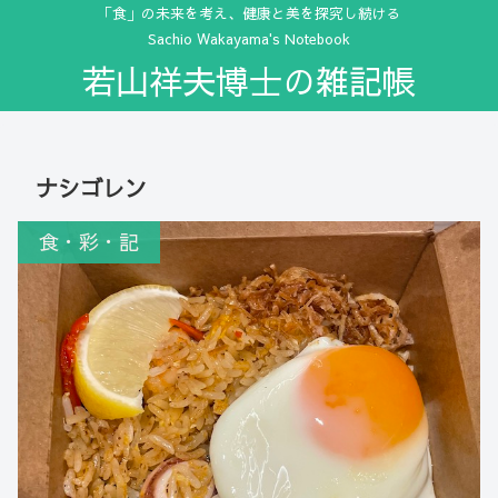
「食」の未来を考え、健康と美を探究し続ける
Sachio Wakayama's Notebook
若山祥夫博士の雑記帳
ナシゴレン
食・彩・記