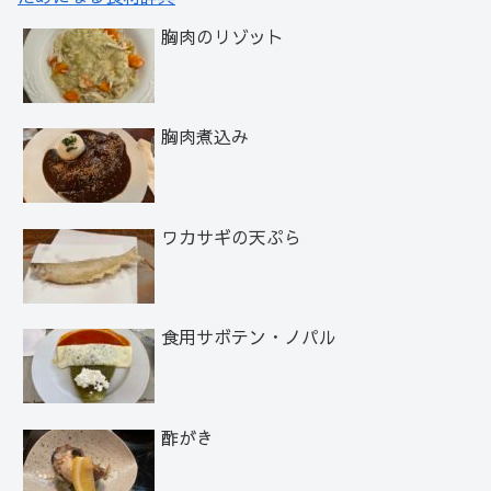
胸肉のリゾット
胸肉煮込み
ワカサギの天ぷら
食用サボテン・ノパル
酢がき