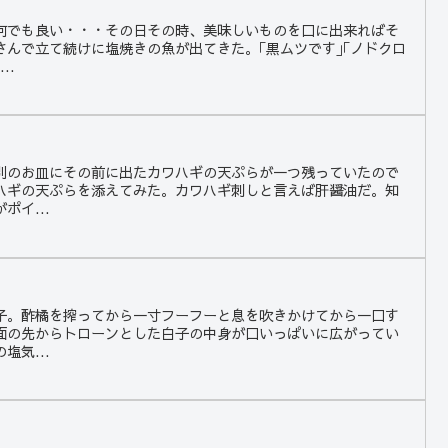
何でも良い・・・その日その時、美味しいものを口に出来ればそ
さんで立て続けに塩焼きの魚が出てきた。｢黒ムツです｣｢ノドクロ
..
別のお皿にその前に出たカワハギの天ぷらが一つ残っていたので
ハギの天ぷらを添えてみた。カワハギ刺しと言えば肝醤油だ。知
ポイ...
子。酢橘を搾ってから一寸フーフーと息を吹きかけてから一口す
面の先からトローンとした白子の中身が口いっぱいに広がってい
塩気...