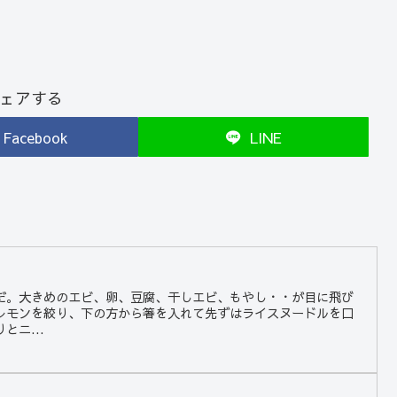
ェアする
Facebook
LINE
だ。大きめのエビ、卵、豆腐、干しエビ、もやし・・が目に飛び
レモンを絞り、下の方から箸を入れて先ずはライスヌードルを口
とニ...