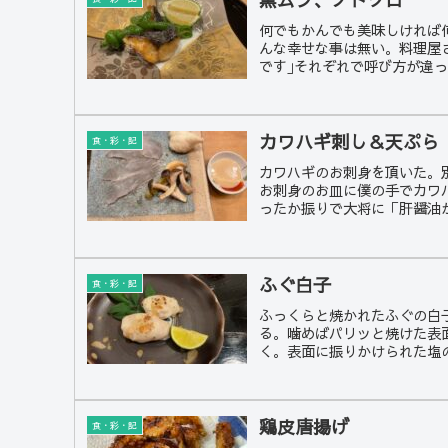
何でもかんでも美味しければ
んな幸せな事は無い。料理屋
です｣それぞれで呼び方が違っ.
カワハギ刺し＆天ぷら
食・彩・記
カワハギのお刺身を頂いた。
お刺身のお皿に僕の手でカワ
ったか振りで大将に「肝醤油が
ふぐ白子
食・彩・記
ふっくらと焼かれたふぐの白
る。噛めばパリッと焼けた表
く。表面に振りかけられた塩の
鶏皮唐揚げ
食・彩・記