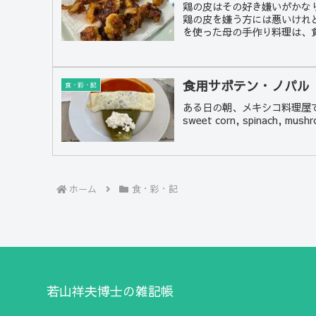
鶏の皮はその好き嫌いがかな
鶏の皮を嫌う方には悪いけれ
を使った母の手作り料理は、貧
食用サボテン・ノパル
食・彩・記
ある日の朝、メキシコ料理屋で卵白の
sweet corn, spinach, mushr
ホーム
食・彩・記
若山祥夫博士の雑記帳