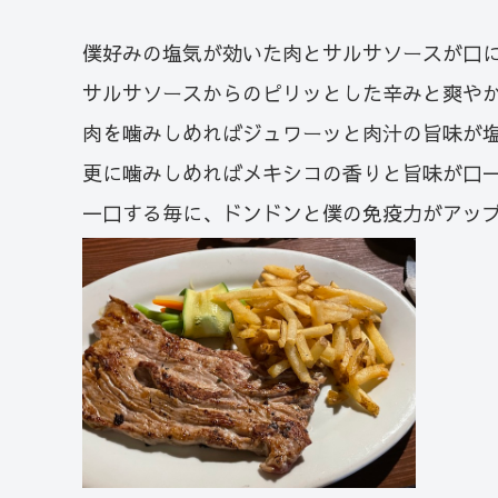
僕好みの塩気が効いた肉とサルサソースが口
サルサソースからのピリッとした辛みと爽や
肉を噛みしめればジュワーッと肉汁の旨味が
更に噛みしめればメキシコの香りと旨味が口
一口する毎に、ドンドンと僕の免疫力がアッ