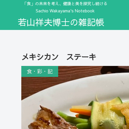
「食」の未来を考え、健康と美を探究し続ける
Sachio Wakayama's Notebook
若山祥夫博士の雑記帳
メキシカン ステーキ
食・彩・記