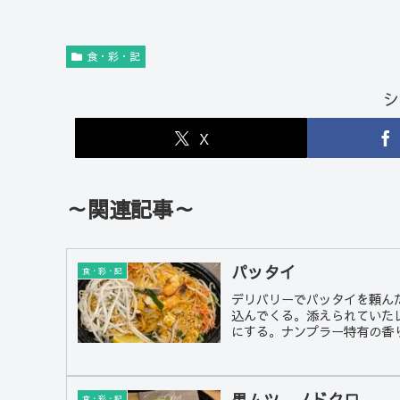
食・彩・記
シ
X
～関連記事～
パッタイ
食・彩・記
デリバリーでパッタイを頼ん
込んでくる。添えられていた
にする。ナンプラー特有の香り
黒ムツ、ノドクロ
食・彩・記