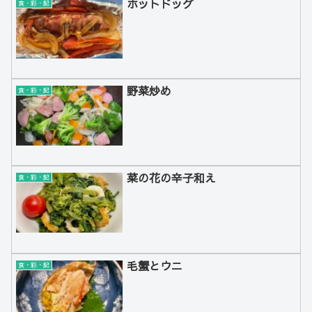
ホットドッグ
食・彩・記
野菜炒め
食・彩・記
菜の花の辛子和え
食・彩・記
毛蟹とウニ
食・彩・記