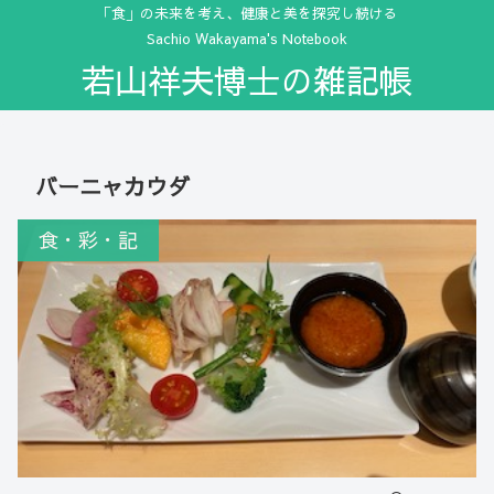
「食」の未来を考え、健康と美を探究し続ける
Sachio Wakayama's Notebook
若山祥夫博士の雑記帳
バーニャカウダ
食・彩・記