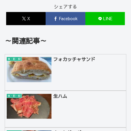
シェアする
X
Facebook
LINE
～関連記事～
フォカッチャサンド
食・彩・記
生ハム
食・彩・記