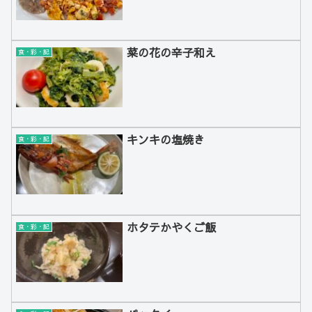
菜の花の辛子和え
食・彩・記
キンキの塩焼き
食・彩・記
ホタテかやくご飯
食・彩・記