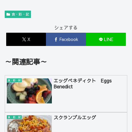
食・彩・記
シェアする
X
Facebook
LINE
～関連記事～
エッグベネディクト Eggs
食・彩・記
Benedict
スクランブルエッグ
食・彩・記