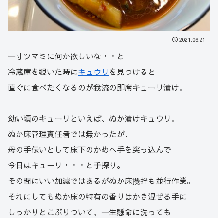
2021.06.21
一寸ツマミに何か欲しいな・・と
冷蔵庫を覗いた時に
キュウリ
を見つけると
直ぐに食べたくなるのが我流の即席キューリ漬け。
幼い頃のキューリといえば、ぬか漬けキュウリ。
ぬか床管理責任者では無かったが、
母の手伝いとして床下のかめへ手を突っ込んで
今日はキューリ・・・と手探り。
その間にいい加減ではあるがぬか床攪拌も並行作業。
それにしてもぬか床の特有の香りはかき混ぜる手に
しっかりとこぶりついて、一生懸命に洗っても