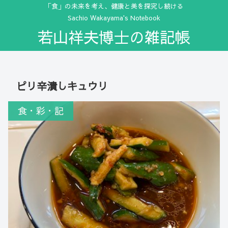
「食」の未来を考え、健康と美を探究し続ける
Sachio Wakayama's Notebook
若山祥夫博士の雑記帳
ピリ辛潰しキュウリ
食・彩・記