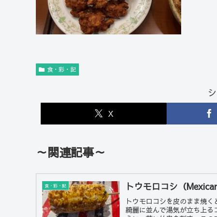
食・彩・記
シ
X
～関連記事～
トウモロコシ（Mexican
食・彩・記
トウモロコシを皮のまま焼く
綺麗に並んで湯気が立ち上る