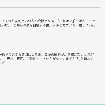
してくれた女将といつもの会話となる。｢これは？｣｢そばふ・・で
が無いな。｣と知らぬ事を自慢する僕。するとカウンター越しにいた
一通りの天ぷらを口にした後、最後の締めがかき揚げだ。女将が
、、、天丼、天茶、ご飯別・・・いかがなさいますか？｣と尋ねて
...