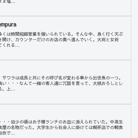
ま塩...
mpura
多くは時間短縮営業を強いられている。そんな中、良く行く天ぷ
を開け、カウンターだけのお店の奥へ進んでいく。大将と女将
くれる...
。サワラは成長と共にその呼び名が変わる事から出世魚の一つ。
良い・・・なんて一緒の客人達に冗談を言って、大根おろしとレ
。上...
・・・幼少の頃はお子様ランチのお皿に添えられていた。中高生
食屋の名物だった。大学生から社会人に掛けては喫茶店での軽食
炊で...