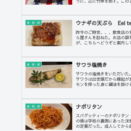
うに、芯に竹串を刺す。このま
ウナギの天ぷら Eel te
食・彩・記
昨今のご時世、、、飲食店の
ら屋さんを訪ねた。お店の扉
が、こちらへどうぞと案内して
サワラ塩焼き
食・彩・記
サワラの塩焼きをいただいた
サワラは出世頭だから縁起が
モンを搾った身に醤油を掛ける
ナポリタン
食・彩・記
スパゲッティーのナポリタン
の頃は学校の裏側にあった洋
の定番だった。成人してから自