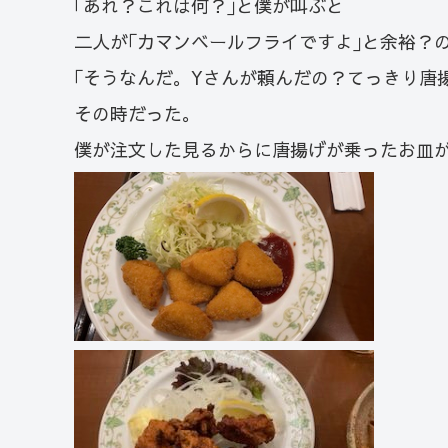
｢あれ？これは何？｣と僕が叫ぶと
二人が｢カマンベールフライですよ｣と余裕？
｢そうなんだ。Yさんが頼んだの？てっきり唐
その時だった。
僕が注文した見るからに唐揚げが乗ったお皿