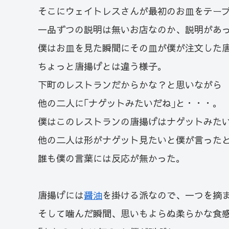
そこにウェイトレスさんが最初のお皿をテー
一品ずつの説明は無いお店なのか、説明があ
僕はお皿を見た瞬間にその皿が僕が注文した
ちょっと唐揚げとは違う様子。
下町のレストランだからかな？と思いながら
他の二人に｢ナゲットみたいだね｣と・・・。
僕はこのレストランの唐揚げはナゲットみた
他の二人は形がナゲット見たいと僕が言った
誰も僕の言葉には反応が無かった。
唐揚げには
醤油
を掛ける派なので、一つを摘
そして噛んだ瞬間、思いもよらぬ柔らかな食