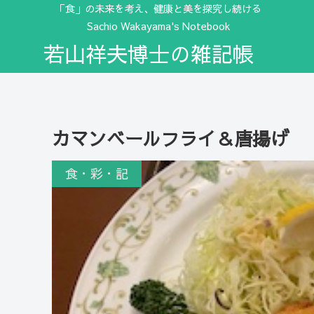
「食」の未来を考え、健康と美を探究し続ける
Sachio Wakayama's Notebook
若山祥夫博士の雑記帳
カマンベールフライ＆唐揚げ
食・彩・記