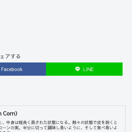
ェアする
Facebook
LINE
 Corn）
と、中身は程良く蒸された状態になる。熱々の状態で皮を剥くと
コーンの実。半分に切って調味し易いように、そして食べ易いよ