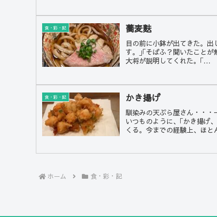
蕎麦麩
食・彩・記
目の前に小鉢が出てきた。出
す。｣｢そばふ？聞いたこと
大将が説明してくれた。｢...
かき揚げ
食・彩・記
馴染みの天ぷら屋さん・・・
いつものように、｢かき揚げ
くる。今までの経験上、ほとんど
ホーム
食・彩・記