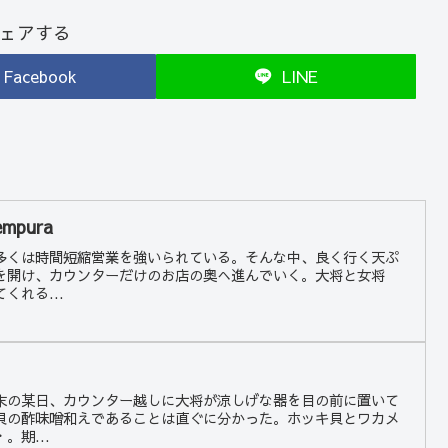
ェアする
Facebook
LINE
mpura
多くは時間短縮営業を強いられている。そんな中、良く行く天ぷ
を開け、カウンターだけのお店の奥へ進んでいく。大将と女将
くれる...
末の某日、カウンター越しに大将が涼しげな器を目の前に置いて
貝の酢味噌和えであることは直ぐに分かった。ホッキ貝とワカメ
。期...