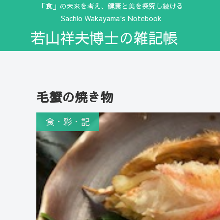
「食」の未来を考え、健康と美を探究し続ける
Sachio Wakayama's Notebook
若山祥夫博士の雑記帳
毛蟹の焼き物
食・彩・記