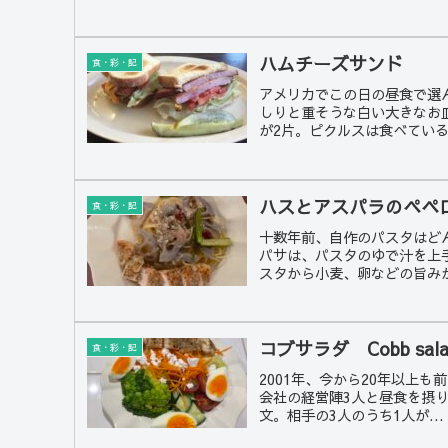
ハムチーズサンド
食・彩・記
アメリカでこの日の昼食で選
しりと重そうな白い大きなお
が2片。ピクルスは食べている最
ハスとアスパラのペペ
食・彩・記
十数年前、自作のパスタはど
パサは、パスタのゆで汁を上
スタから小麦、卵などの旨みが
コブサラダ Cobb sala
食・彩・記
2001年、今から20年以上
会社の経営陣3人と昼食を摂
文。相手の3人のうち1人が...