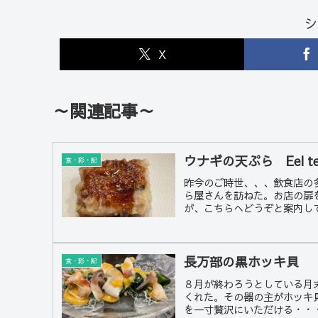
シ
X
～関連記事～
ウナギの天ぷら Eel te
食・彩・記
昨今のご時世、、、飲食店の
ら屋さんを訪ねた。お店の扉
が、こちらへどうぞと案内して
長万部の黒ホッキ貝
食・彩・記
８月が終わろうとしている月
くれた。その器の主がホッキ
を一寸贅沢にいただける・・・