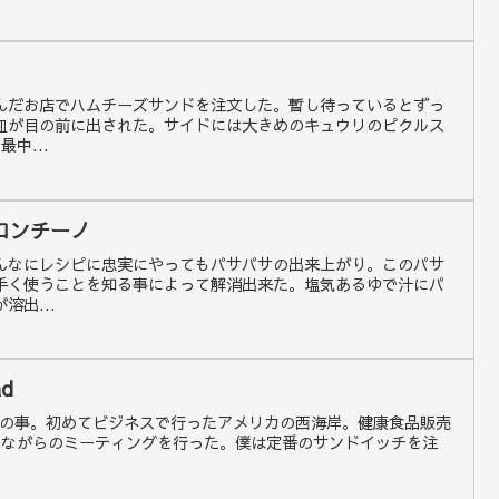
んだお店でハムチーズサンドを注文した。暫し待っているとずっ
皿が目の前に出された。サイドには大きめのキュウリのピクルス
中...
ロンチーノ
んなにレシピに忠実にやってもパサパサの出来上がり。このパサ
手く使うことを知る事によって解消出来た。塩気あるゆで汁にパ
溶出...
d
も前の事。初めてビジネスで行ったアメリカの西海岸。健康食品販売
りながらのミーティングを行った。僕は定番のサンドイッチを注