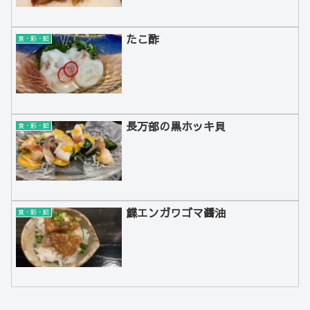
たこ酢
食・彩・記
長万部の黒ホッキ貝
食・彩・記
鰈エンガワゴマ醤油
食・彩・記