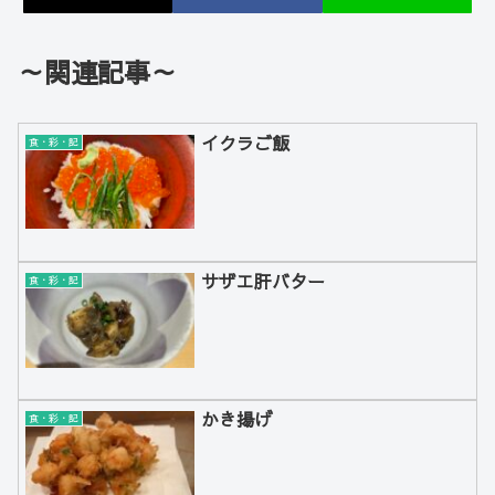
～関連記事～
イクラご飯
食・彩・記
サザエ肝バター
食・彩・記
かき揚げ
食・彩・記