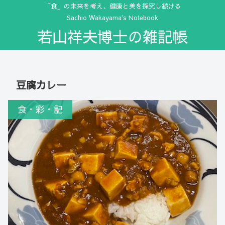
「食」の未来を考え、健康と美を探究し続ける
Sachio Wakayama's Notebook
若山祥夫博士の雑記帳
豆腐カレー
食・彩・記