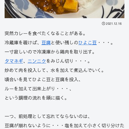
2021.12.16
突然カレーを食べたくなることがある。
冷蔵庫を覗けば、
豆腐
と使い残しの
ひよこ豆
・・・。
一寸寂しいので冷凍庫から鶏肉を取り出す。
タマネギ
、
ニンニク
をみじん切り・・・。
炒めて肉を投入して、水を加えて煮込んでいく。
頃合いを見てひよこ豆と豆腐を投入、
ルーを加えて出来上がり・・・、
という調理の流れを頭に描く。
一つ、前処理として忘れてならないのは、
豆腐が崩れないように・・・塩を加えて小さく切り分けた