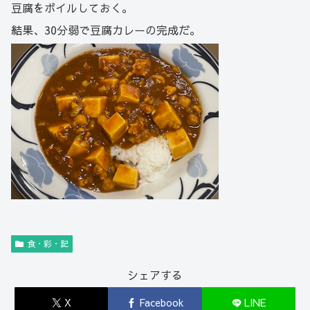
豆腐をボイルしておく。
結果、
30
分弱で豆腐カレーの完成だ。
食・彩・記
シェアする
X
Facebook
LINE