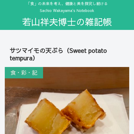
「食」の未来を考え、健康と美を探究し続ける
Sachio Wakayama's Notebook
若山祥夫博士の雑記帳
サツマイモの天ぷら（Sweet potato
tempura）
食・彩・記