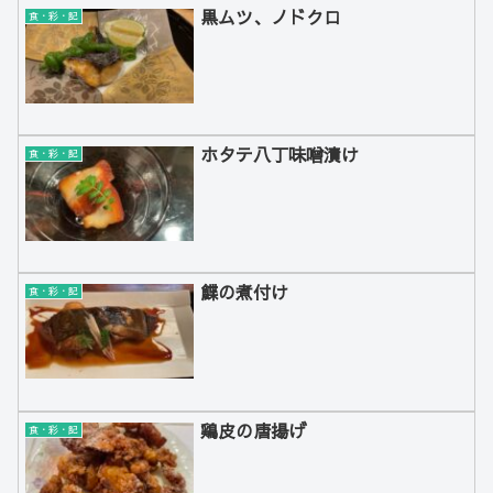
黒ムツ、ノドクロ
食・彩・記
ホタテ八丁味噌漬け
食・彩・記
鰈の煮付け
食・彩・記
鶏皮の唐揚げ
食・彩・記