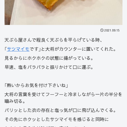
2021.09.15
天ぷら屋さんで程良く天ぷらを平らげている時、
｢
サツマイモ
です｣と大将がカウンターに置いてくれた。
見るからにホクホクの状態に揚がっている。
早速、塩をパラパラと振りかけて口に運ぶ。
｢熱いからお気を付け下さいね｣
大将の言葉を受けてフーフーと冷ましながら一片の半分を
嚙み切る。
パリッとした衣の存在と塩っ気が口に飛び込んでくる。
その先にホクッとしたサツマイモを感じると同時に