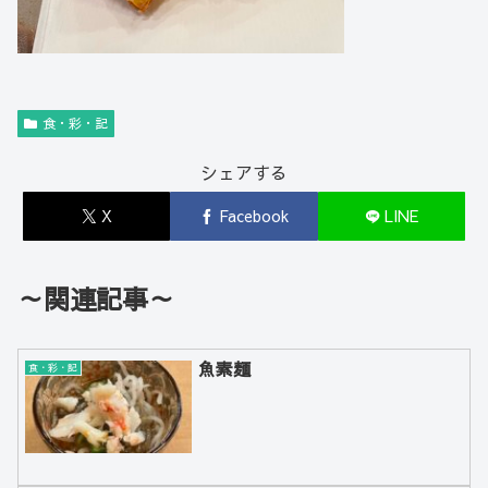
食・彩・記
シェアする
X
Facebook
LINE
～関連記事～
魚素麺
食・彩・記