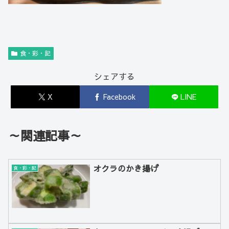
食・彩・記
シェアする
X
Facebook
LINE
～関連記事～
オクラのかき揚げ
食・彩・記