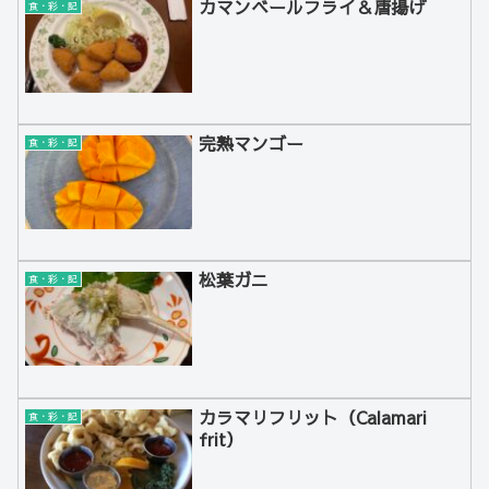
カマンベールフライ＆唐揚げ
食・彩・記
完熟マンゴー
食・彩・記
松葉ガニ
食・彩・記
カラマリフリット（Calamari
食・彩・記
frit）