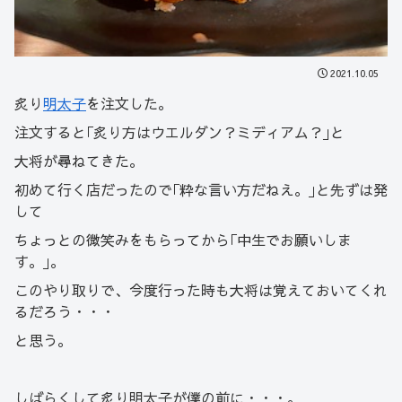
2021.10.05
炙り
明太子
を注文した。
注文すると｢炙り方はウエルダン？ミディアム？｣と
大将が尋ねてきた。
初めて行く店だったので｢粋な言い方だねえ。｣と先ずは発
して
ちょっとの微笑みをもらってから｢中生でお願いしま
す。｣。
このやり取りで、今度行った時も大将は覚えておいてくれ
るだろう・・・
と思う。
しばらくして炙り明太子が僕の前に・・・。