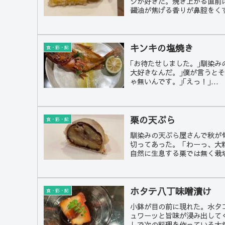
シが好きだ。焼き上がる直前
醤油が焦げる香りが鼻腔をくす
キンキの塩焼き
食・彩・記
｢お待たせしました。｣馴染
大好きなんだ。｣僕が言うと
ゃ無いんです。｣｢えっ！｣...
栗の天ぷら
食・彩・記
馴染みの天ぷら屋さんで秋が
切ってあった。「わーっ、大
自然に生息する栗では無く栽培
ホタテ八丁味噌漬け
食・彩・記
小鉢が目の前に現れた。水タ
ュワーッと旨味が浸み出して
しで次の料理を作っている大将