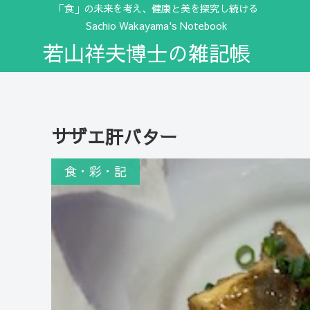
「食」の未来を考え、健康と美を探究し続ける
Sachio Wakayama's Notebook
若山祥夫博士の雑記帳
サザエ肝バター
食・彩・記