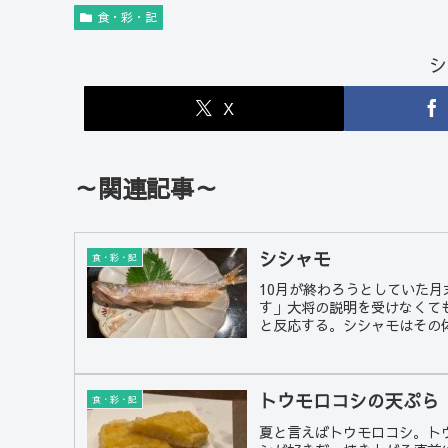
食・彩・記
シ
X
～関連記事～
シシャモ
食・彩・記
10月が終わろうとしていた
す」大将の説明を受けなくて
と反応する。シシャモはその体型
トウモロコシの天ぷら
食・彩・記
夏と言えばトウモロコシ。ト