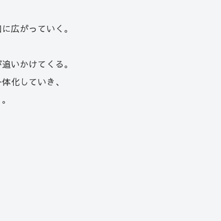
口に広がっていく。
が追いかけてくる。
一体化していき、
く。