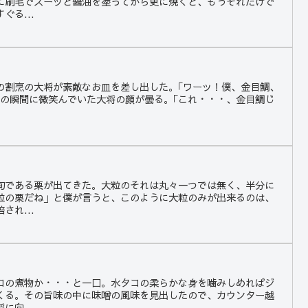
に刷毛でスーッと醤油を塗ってから更に焼くと、もうそれだけで
ぐる...
みの割烹の大将が素敵なお皿を差し出した。｢ワーッ！僕、金目鯛、
その瞬間に微笑んでいた大将の顔が曇る。｢これ・・・、金目鯛じ
旬である栗が出てきた。大粒のそれは丸々一つでは無く、半分に
粒の栗だね」と僕が言うと、このように大粒のみが出来るのは、
され...
コの煮物か・・・と一口。水タコの柔らかな身を噛みしめればジ
くる。その旨味の中に味噌の風味を見出したので、カウンター越
に向...