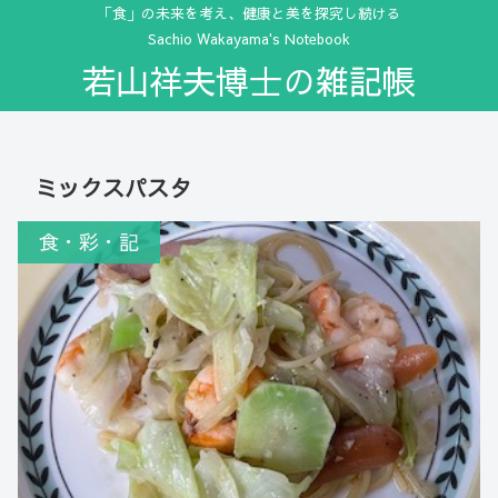
「食」の未来を考え、健康と美を探究し続ける
Sachio Wakayama's Notebook
若山祥夫博士の雑記帳
ミックスパスタ
食・彩・記