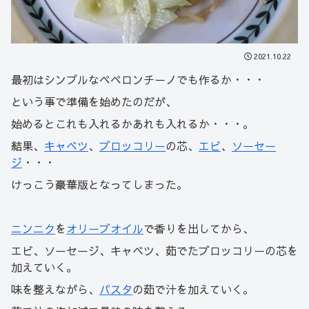
2021.10.22
最初はシンプルなペペロンチーノでも作るか・・・
という事で準備を始めたのだが、
始めるとこれも入れるかあれも入れるか・・・。
結果、
キャベツ
、
ブロッコリー
の芯、
エビ
、
ソーセー
ジ
・・・
けっこう豪華版となってしまった。
ニンニク
を
オリーブオイル
で香りを出してから、
エビ、ソーセージ、キャベツ、茹でたブロッコリーの芯を
加えていく。
味を整えながら、
パスタ
の茹で汁を加えていく。