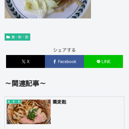
食・彩・記
シェアする
X
Facebook
LINE
～関連記事～
蕎麦麩
食・彩・記