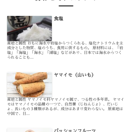
食塩
産地と属性 おもに海水や岩塩からつくられる、塩化ナトリウムを主
成分とした物質、塩のうち、食用に供するもの。 原材料には、「岩
塩」「海塩」「海水」「湖塩」などがあり、日本では海水からつく
られることも...
ヤマイモ（山いも）
産地と属性 ヤマノイモ科ヤマノイモ属で、つる性の多年草。 ヤマイ
モはヤマノイモの品種の一つで、自然薯（じねんじょ）、だいじ
ょ、長いもの３種類があるが、成分はあまり変わらない。 原産地は
中国で、日...
パッションフルーツ