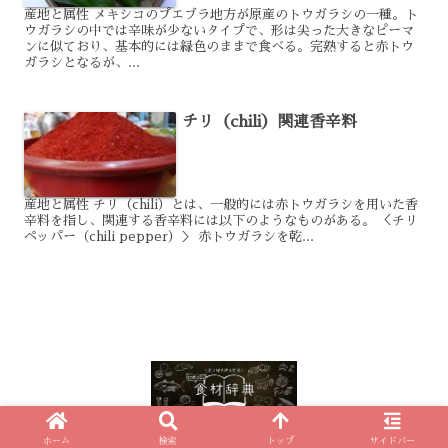
産地と属性 メキシコのプエブラ地方が原産のトウガラシの一種。ト
ウガラシの中では辛味が少ないタイプで、形は尖った大きなピーマ
ンに似ており、基本的には緑色のままで食べる。完熟すると赤トウ
ガラシとなるが、...
チリ（chili）関連香辛料
産地と属性 チリ（chili）とは、一般的には赤トウガラシを用いた香
辛料を指し、関連する香辛料には以下のようなものがある。 ＜チリ
ペッパー（chili pepper）＞ 赤トウガラシを乾...
© 2021-2026 ためになる食材辞典.
ホーム
検索
トップ
サイドバー