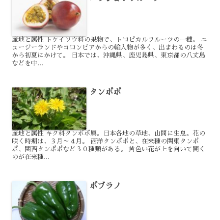
産地と属性 トケイソウ科の果物で、トロピカルフルーツの一種。 ニ
ュージーランドやコロンビアからの輸入物が多く、出まわるのは冬
から初夏にかけて。 日本では、沖縄県、鹿児島県、東京都の八丈島
などを中...
タンポポ
産地と属性 キク科タンポポ属。日本各地の草地、山間に生息。花の
咲く時期は、３月～４月。 西洋タンポポと、在来種の関東タンポ
ポ、関西タンポポなど３０種類がある。 黄色い花が上を向いて開く
のが在来種...
ポブラノ