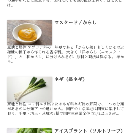
の海や川などに生息する。国内だけでも800種以上あり、ほとんど
は...
マスタード／からし
産地と属性 アブラナ科の一年草である「からし菜」もしくはその近
縁種の種子から作られる香辛料。 大きく「洋からし（＝マスター
ド）」と「和からし」に分けられるが、原料と製法は異なる。 洋か
ら...
ネギ（長ネギ）
産地と属性 ユリ科ユリ属またはネギ科ネギ属の野菜で、二つの分類
があるのは分類学上の違いから。 国内の主な産地は関東に集中して
おり、千葉・埼玉・茨城の3県で国内生産量全体の1/3以上を占...
アイスプラント（ソルトリーフ）