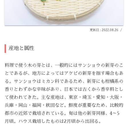
2022.08.26
産地と属性
料理で使う木の芽とは、一般的にはサンショウの新芽のこ
とであるが、地方によっては
アケビ
の新芽を指す場合もあ
る。サンショウはミカン科であるため、新芽にも柑橘系の
香りとわずかな辛味があり、日本では古くから香辛料とし
て使われてきた。主な産地は、東京・埼玉・愛知・大阪・
兵庫・岡山・福岡・秋田など。鮮度が重要なため、比較的
都市の近郊で栽培されている。旬は他の新芽同様、4～5
月頃。ハウス栽培したものは2月頃から出回る。