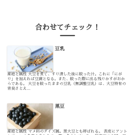
合わせてチェック！
豆乳
産地と属性 大豆を煮て、すり潰した後に絞った汁。これに「にが
り」を加えれば豆腐となる。また、絞った際に出る残りかすがおか
らである。 大豆を絞ったままの豆乳（無調整豆乳）は、大豆特有の
青臭さとえ...
黒豆
産地と属性 マメ科のダイズ属。黒大豆とも呼ばれる。 表皮にアント