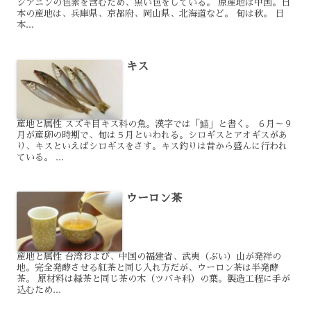
シアニンの色素を含むため、黒い色をしている。 原産地は中国。日
本の産地は、兵庫県、京都府、岡山県、北海道など。 旬は秋。 日
本...
キス
産地と属性 スズキ目キス科の魚。漢字では「鱚」と書く。 ６月～９
月が産卵の時期で、旬は５月といわれる。シロギスとアオギスがあ
り、キスといえばシロギスをさす。キス釣りは昔から盛んに行われ
ている。 ...
ウーロン茶
産地と属性 台湾および、中国の福建省、武夷（ぶい）山が発祥の
地。完全発酵させる紅茶と同じ入れ方だが、ウーロン茶は半発酵
茶。 原材料は緑茶と同じ茶の木（ツバキ科）の葉。製造工程に手が
込むため...