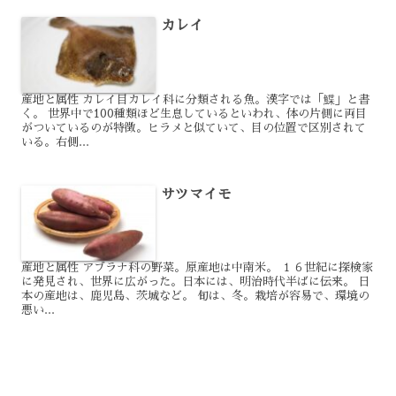
カレイ
産地と属性 カレイ目カレイ科に分類される魚。漢字では「鰈」と書
く。 世界中で100種類ほど生息しているといわれ、体の片側に両目
がついているのが特徴。ヒラメと似ていて、目の位置で区別されて
いる。右側...
サツマイモ
産地と属性 アブラナ科の野菜。原産地は中南米。 １６世紀に探検家
に発見され、世界に広がった。日本には、明治時代半ばに伝来。 日
本の産地は、鹿児島、茨城など。 旬は、冬。栽培が容易で、環境の
悪い...