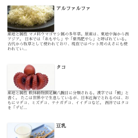
アルファルファ
産地と属性 マメ科ウマゴヤシ属の多年草。原産は、東地中海から西
アジア。 日本では「糸もやし」や「紫馬肥やし」と呼ばれている。
古代から牧草として使われており、現在ではペット用のえさにも使
われてい...
タコ
産地と属性 軟体動物頭足綱八腕目に分類される。漢字では「蛸」と
書く。 たこは世界中で生息しているが、日本近海でとれるのは、お
もにマダコ、ミズダコ、テナガダコ、イイダコなど。 西洋ではタコ
を「デビ...
豆乳