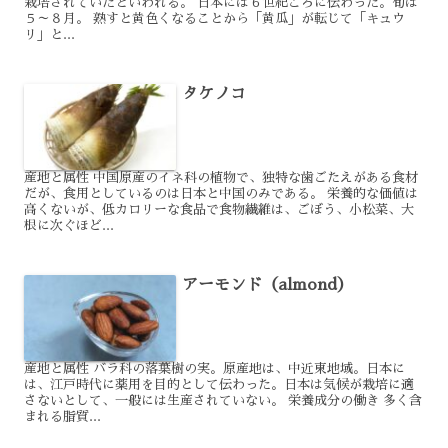
栽培されていたといわれる。 日本には６世紀ごろに伝わった。旬は
５～８月。 熟すと黄色くなることから「黄瓜」が転じて「キュウ
リ」と...
タケノコ
産地と属性 中国原産のイネ科の植物で、独特な歯ごたえがある食材
だが、食用としているのは日本と中国のみである。 栄養的な価値は
高くないが、低カロリーな食品で食物繊維は、ごぼう、小松菜、大
根に次ぐほど...
アーモンド（almond）
産地と属性 バラ科の落葉樹の実。原産地は、中近東地域。日本に
は、江戸時代に薬用を目的として伝わった。日本は気候が栽培に適
さないとして、一般には生産されていない。 栄養成分の働き 多く含
まれる脂質...