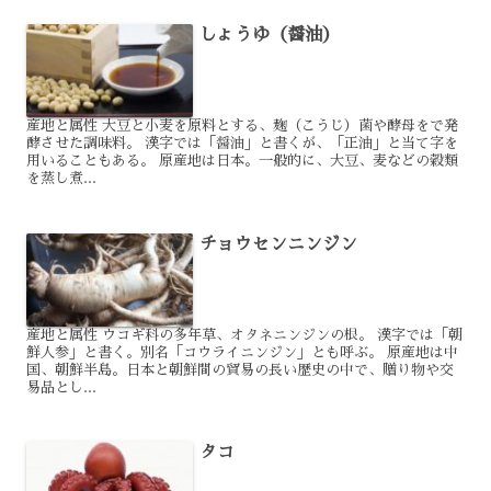
しょうゆ（醤油）
産地と属性 大豆と小麦を原料とする、麹（こうじ）菌や酵母をで発
酵させた調味料。 漢字では「醤油」と書くが、「正油」と当て字を
用いることもある。 原産地は日本。一般的に、大豆、麦などの穀類
を蒸し煮...
チョウセンニンジン
産地と属性 ウコギ科の多年草、オタネニンジンの根。 漢字では「朝
鮮人参」と書く。別名「コウライニンジン」とも呼ぶ。 原産地は中
国、朝鮮半島。日本と朝鮮間の貿易の長い歴史の中で、贈り物や交
易品とし...
タコ