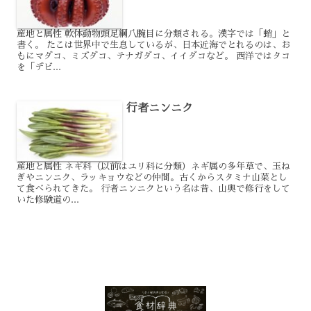
産地と属性 軟体動物頭足綱八腕目に分類される。漢字では「蛸」と
書く。 たこは世界中で生息しているが、日本近海でとれるのは、お
もにマダコ、ミズダコ、テナガダコ、イイダコなど。 西洋ではタコ
を「デビ...
行者ニンニク
産地と属性 ネギ科（以前はユリ科に分類）ネギ属の多年草で、玉ね
ぎやニンニク、ラッキョウなどの仲間。古くからスタミナ山菜とし
て食べられてきた。 行者ニンニクという名は昔、山奥で修行をして
いた修験道の...