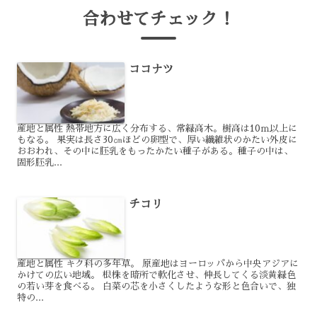
合わせてチェック！
ココナツ
産地と属性 熱帯地方に広く分布する、常緑高木。樹高は10ｍ以上に
もなる。 果実は長さ30㎝ほどの卵型で、厚い繊維状のかたい外皮に
おおわれ、その中に胚乳をもったかたい種子がある。種子の中は、
固形胚乳...
チコリ
産地と属性 キク科の多年草。 原産地はヨーロッパから中央アジアに
かけての広い地域。 根株を暗所で軟化させ、伸長してくる淡黄緑色
の若い芽を食べる。 白菜の芯を小さくしたような形と色合いで、独
特の...