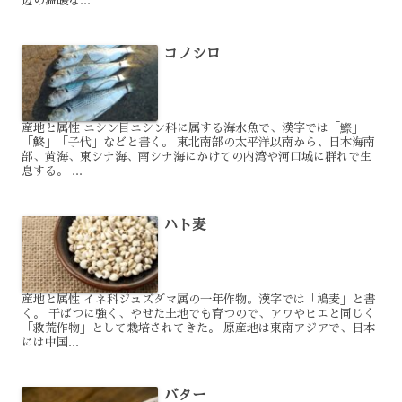
辺の温暖な...
コノシロ
産地と属性 ニシン目ニシン科に属する海水魚で、漢字では「鰶」
「鮗」「子代」などと書く。 東北南部の太平洋以南から、日本海南
部、黄海、東シナ海、南シナ海にかけての内湾や河口域に群れで生
息する。 ...
ハト麦
産地と属性 イネ科ジュズダマ属の一年作物。漢字では「鳩麦」と書
く。 干ばつに強く、やせた土地でも育つので、アワやヒエと同じく
「救荒作物」として栽培されてきた。 原産地は東南アジアで、日本
には中国...
バター