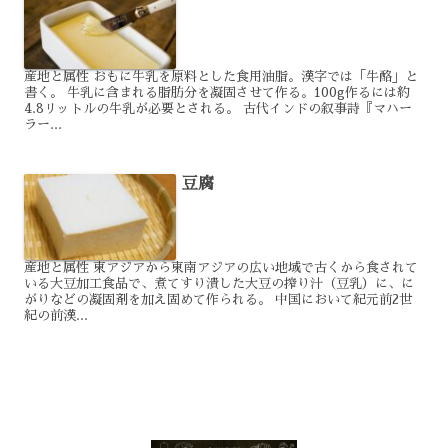
産地と属性 おもに牛乳を原料とした食用油脂。漢字では「牛酪」と
書く。 牛乳に含まれる脂肪分を凝固させて作る。100g作るには約
4.8リットルの牛乳が必要とされる。 古代インドの叙事詩『マハー
ラー...
豆腐
産地と属性 東アジアから東南アジアの広い地域で古くから食されて
いる大豆加工食品で、煮てすり潰した大豆の搾り汁（豆乳）に、に
がりなどの凝固剤を加え固めて作られる。 中国において紀元前2世
紀の前漢...