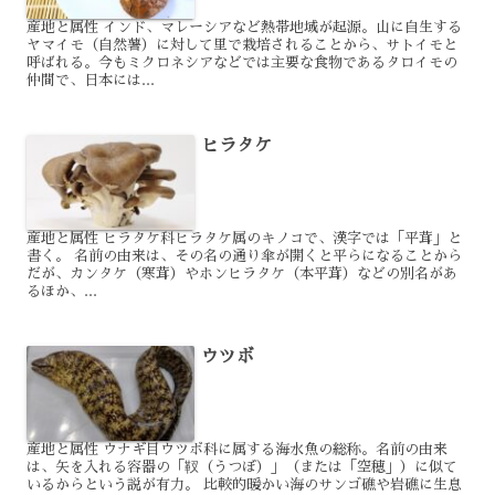
産地と属性 インド、マレーシアなど熱帯地域が起源。山に自生する
ヤマイモ（自然薯）に対して里で栽培されることから、サトイモと
呼ばれる。今もミクロネシアなどでは主要な食物であるタロイモの
仲間で、日本には...
ヒラタケ
産地と属性 ヒラタケ科ヒラタケ属のキノコで、漢字では「平茸」と
書く。 名前の由来は、その名の通り傘が開くと平らになることから
だが、カンタケ（寒茸）やホンヒラタケ（本平茸）などの別名があ
るほか、...
ウツボ
産地と属性 ウナギ目ウツボ科に属する海水魚の総称。名前の由来
は、矢を入れる容器の「靫（うつぼ）」（または「空穂」）に似て
いるからという説が有力。 比較的暖かい海のサンゴ礁や岩礁に生息