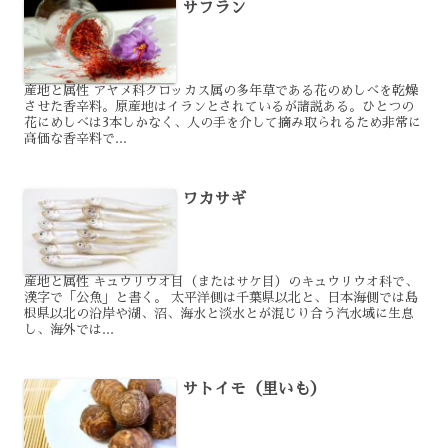
サフラン
産地と属性 アヤメ科クロッカス属の多年草である花のめしべを乾燥
させた香辛料。原産地はイランとされているが諸説ある。ひとつの
花にめしべは3本しかなく、人の手を介して摘み取られるため非常に
高価な香辛料で...
ワカサギ
産地と属性 キュウリウオ目（またはサケ目）のキュウリウオ科で、
漢字で「公魚」と書く。 太平洋側は千葉県以北と、日本海側では島
根県以北の沿岸や湖、沼、海水と淡水とが混じり合う汽水域に生息
し、海外では...
サトイモ（里いも）