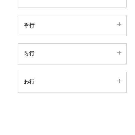
ま
み
む
め
も
や行
や
ゆ
よ
ら行
ら
り
る
れ
ろ
わ行
わ