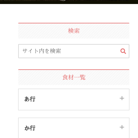
検索
食材一覧
あ行
あ
い
う
え
お
か行