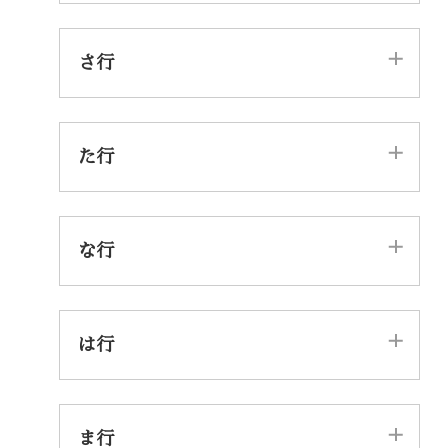
か
き
く
け
こ
さ行
さ
し
す
せ
そ
た行
た
ち
つ
て
と
な行
な
に
ぬ
ね
の
は行
は
ひ
ふ
へ
ほ
ま行