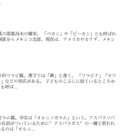
.
属の落葉高木の種実。 「ペカン」や「ピーカン」とも呼ばれ
西部からメキシコ北部。現在は、アメリカやカナダ、メキシ
.
マ科ワラビ属。漢字では「蕨」と書く。 「ワラビナ」「ヤワ
」などの別名がある。 子どものこぶしに似ているところか
呼ば...
ガラム属。学名は「オルニソガラム」という。アスパラソバ
の名前がついているために”アスパラガス”の一種と思われ
のは「オルニ...