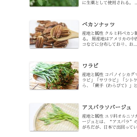
に生薬として使用される。 ..
ペカンナッツ
産地と属性 クルミ科ペカン
る。 原産地はアメリカの中
コなどに分布しており、お..
ワラビ
産地と属性 コバノイシカグ
ラビ」「サワラビ」「シトケ
ら、「蕨手（わらびて）」とも
アスパラソバージュ
産地と属性 ユリ科オルニソ
ージュとは、“アスパラ”
がちだが、日本で出回っている