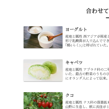
合わせて
ヨーグルト
産地と属性 西アジアが原産
形で乳酸菌が入り込んででき
｢酪(らく)｣と呼ばれていた。 .
キャベツ
産地と属性 アブラナ科の二
いた、最古の野菜のうちのひ
にオランダ人によって伝来。 季
クコ
産地と属性 ナス科の落葉低
山野に生息し、秋に長径が１