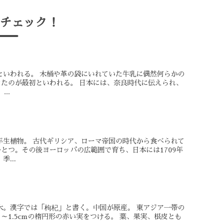
チェック！
といわれる。 木桶や革の袋にいれていた牛乳に偶然何らかの
たのが最初といわれる。 日本には、奈良時代に伝えられ、
..
年生植物。 古代ギリシア、ローマ帝国の時代から食べられて
とつ。その後ヨーロッパの広範囲で育ち、日本には1709年
...
木。漢字では「枸杞」と書く。中国が原産。 東アジア一帯の
～1.5cmの楕円形の赤い実をつける。 葉、果実、根皮とも